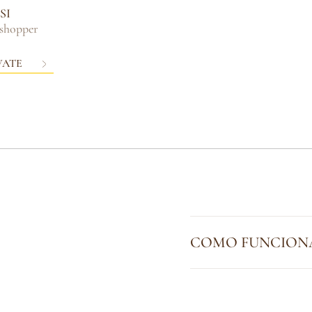
SI
eshopper
VATE
COMO FUNCIONA 