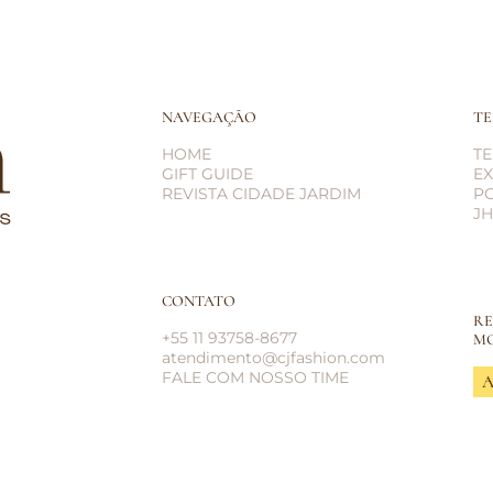
NAVEGAÇÃO
TE
HOME
T
GIFT GUIDE
EX
REVISTA CIDADE JARDIM
PO
JH
CONTATO
RE
+55 11 93758-8677
M
atendimento@cjfashion.com
FALE COM NOSSO TIME
A